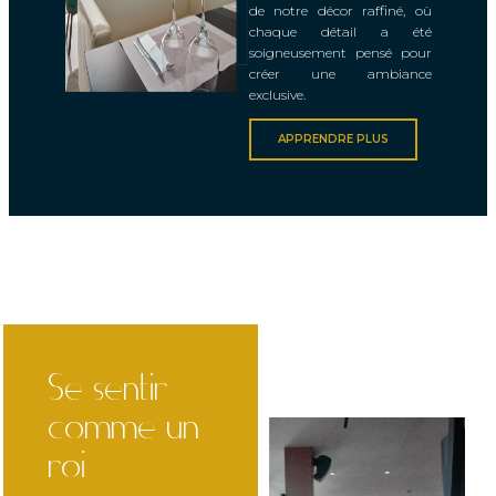
de notre décor raffiné, où
chaque détail a été
soigneusement pensé pour
créer une ambiance
exclusive.
APPRENDRE PLUS
Se sentir
comme un
roi