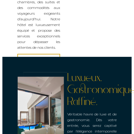
chambres, des suites et
des commodités aux
voyageurs exigeants
d’aujourd’hui. Notre
hôtel est luxueusement
équipé et propose des
services exceptionnels
pour dépasser les
attentes de nos clients.
VOIR LES
CHAMBRES
Luxueux.
Gastronomique
Raffiné.
Véritable havre de luxe et de
gastronomie. Dès votre
entrée, vous serez captivé
par l’élégance intemporelle