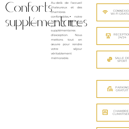
Conforts
Au-delà de l’accueil
chaleureux et des
CONNEXI
chambres
WI-FI GRATU
supplémentaires
confortables, notre
hôtel se distingue
par ses services
supplémentaires
RECEPTIO
d’exception. Nous
24/24
mettons tout en
œuvre pour rendre
votre séjour
véritablement
mémorable.
SALLE D
SPORT
PARKING
GRATUIT
CHAMBRE
CLIMATISE